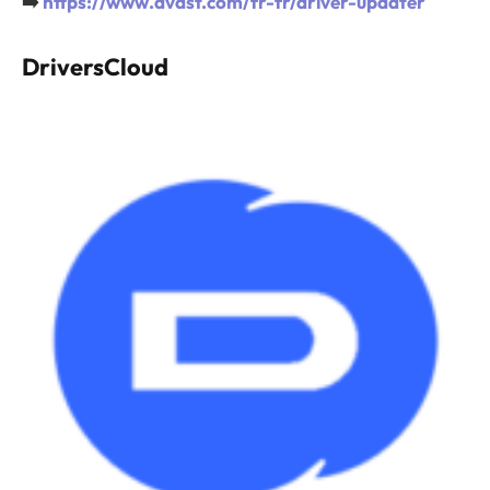
➡️
https://www.avast.com/fr-fr/driver-updater
DriversCloud