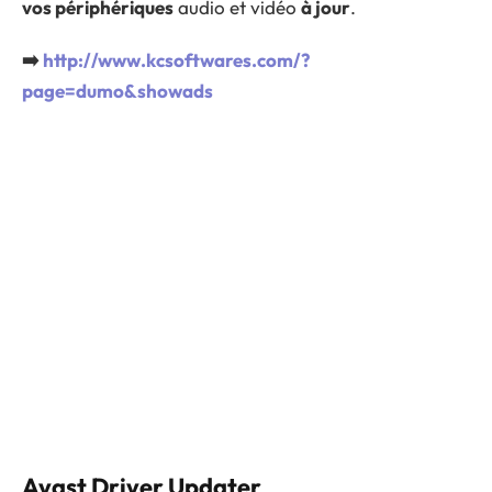
vos périphériques
audio et vidéo
à jour
.
➡️
http://www.kcsoftwares.com/?
page=dumo&showads
Avast Driver Updater