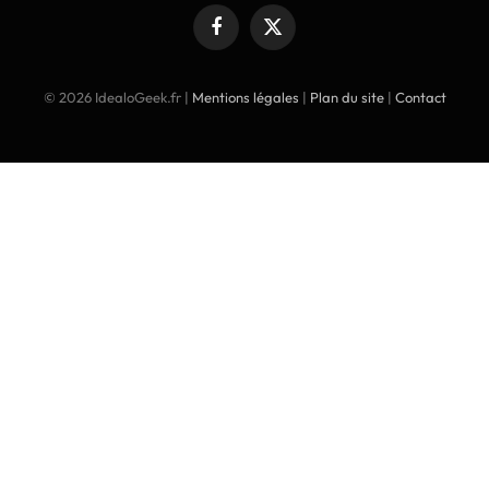
Facebook
X
(Twitter)
© 2026 IdealoGeek.fr |
Mentions légales
|
Plan du site
|
Contact