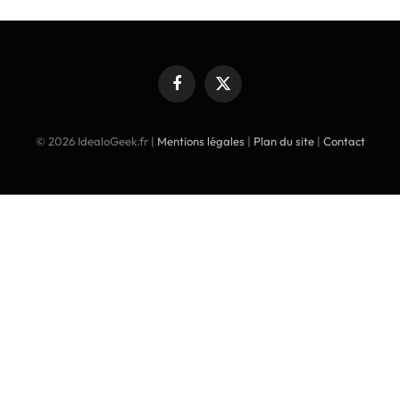
Facebook
X
(Twitter)
© 2026 IdealoGeek.fr |
Mentions légales
|
Plan du site
|
Contact