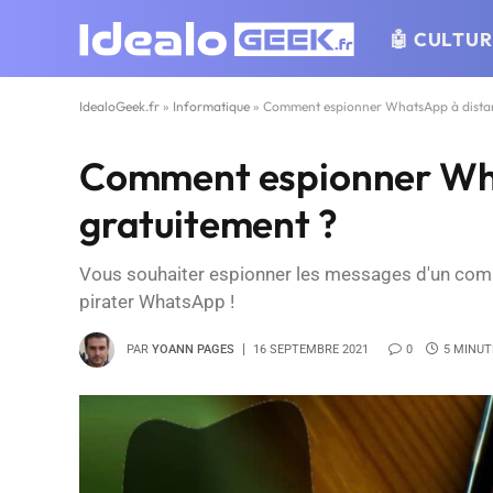
🤖 CULTU
IdealoGeek.fr
»
Informatique
»
Comment espionner WhatsApp à distan
Comment espionner Wh
gratuitement ?
Vous souhaiter espionner les messages d'un comp
pirater WhatsApp !
PAR
YOANN PAGES
16 SEPTEMBRE 2021
0
5 MINUT