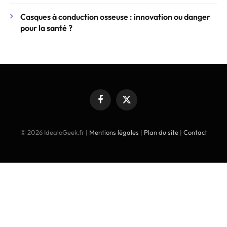
Casques à conduction osseuse : innovation ou danger
pour la santé ?
Facebook
X
(Twitter)
© 2026 IdealoGeek.fr |
Mentions légales
|
Plan du site
|
Contact