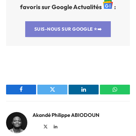
favoris sur Google Actualités
:
SUIS-NOUS SUR GOOGLE
⭐➡️
Facebook
Twitter
LinkedIn
WhatsAp
Akandé Philippe ABIODOUN
Site
X
LinkedIn
web
(Twitter)